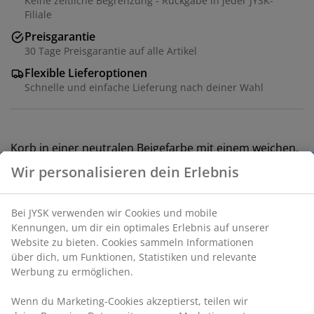
Keine zeitliche Begrenzung - Rückgabe in jeder JYSK-
Filiale
Preisgarantie
30 Tage Preisgarantie auf alle Artikel
Flexible Lieferoptionen
Schnelle und einfache Lieferung nach deiner Wahl
Korb in einer neutralen Beigefarbe mit einem weichen,
gewebten Design. Ideal zum Organisieren kleinerer
Wir personalisieren dein Erlebnis
Gegenstände in Regalen oder Schränken. Die
integrierten Griffe erleichtern das Anheben und
Tragen. B27 x L35 x H18 cm
Bei JYSK verwenden wir Cookies und mobile
Kennungen, um dir ein optimales Erlebnis auf unserer
Website zu bieten. Cookies sammeln Informationen
Artikelnummer: 4912766
über dich, um Funktionen, Statistiken und relevante
Werbung zu ermöglichen.
Wenn du Marketing-Cookies akzeptierst, teilen wir
Produkteigenschaften