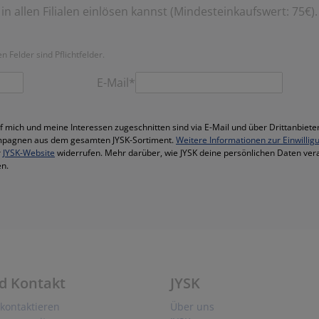
in allen Filialen einlösen kannst (Mindesteinkaufswert: 75€).
 Felder sind Pflichtfelder.
E-Mail*
f mich und meine Interessen zugeschnitten sind via E-Mail und über Drittanbieter
mpagnen aus dem gesamten JYSK-Sortiment.
Weitere Informationen zur Einwillig
r
JYSK-Website
widerrufen. Mehr darüber, wie JYSK deine persönlichen Daten vera
n.
d Kontakt
JYSK
kontaktieren
Über uns