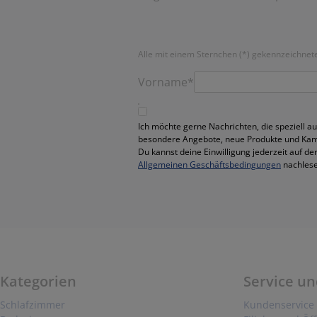
Alle mit einem Sternchen (*) gekennzeichneten
Vorname*
Ich möchte gerne Nachrichten, die speziell au
besondere Angebote, neue Produkte und Ka
Du kannst deine Einwilligung jederzeit auf de
Allgemeinen Geschäftsbedingungen
nachlese
Kategorien
Service un
Schlafzimmer
Kundenservice 