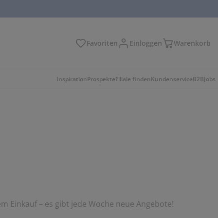
Favoriten
Einloggen
Warenkorb
n
Inspiration
Prospekte
Filiale finden
Kundenservice
B2B
Jobs
em Einkauf – es gibt jede Woche neue Angebote!