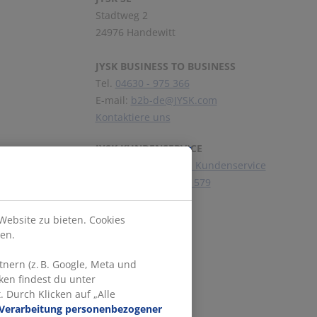
Stadtweg 2
24976 Handewitt
JYSK BUSINESS TO BUSINESS
Tel.
04630 - 975 366
E-mail:
b2b-de@JYSK.com
Kontaktiere uns
JYSK KUNDENSERVICE
Kontaktiere unseren Kundenservice
Telefon:
04630 - 975 579
Website zu bieten. Cookies
Folge JYSK
en.
nern (z. B. Google, Meta und
ken findest du unter
 Durch Klicken auf „Alle
Verarbeitung personenbezogener