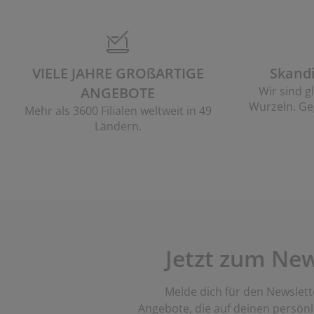
belpflege und Zubehör
nsterfolie
rtenbeleuchtung
ttlaken
tratzenauflagen
leuchtung
behör
mping
eiderschränke
ttgestelle
ushalt
VIELE JAHRE GROßARTIGE
Skand
hlafzimmermöbel
xbetten
nderzimmer
ANGEBOTE
Wir sind g
Wurzeln. Ge
ndermatratzen
schen & Bügeln
Mehr als 3600 Filialen weltweit in 49
Ländern.
nderbetten
Jetzt zum Ne
Melde dich für den Newslett
Angebote, die auf deinen persön