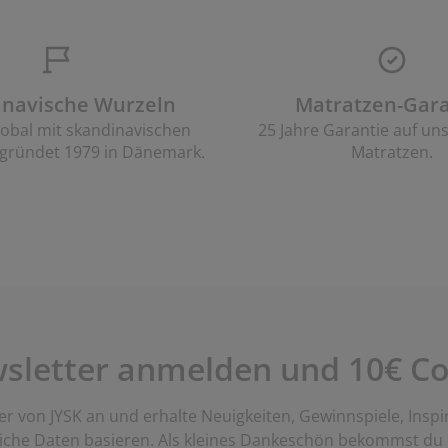
inavische Wurzeln
Matratzen-Gara
lobal mit skandinavischen
25 Jahre Garantie auf un
gründet 1979 in Dänemark.
Matratzen.
wsletter anmelden und 10€ Co
er von JYSK an und erhalte Neuigkeiten, Gewinnspiele, Inspi
liche Daten basieren. Als kleines Dankeschön bekommst du