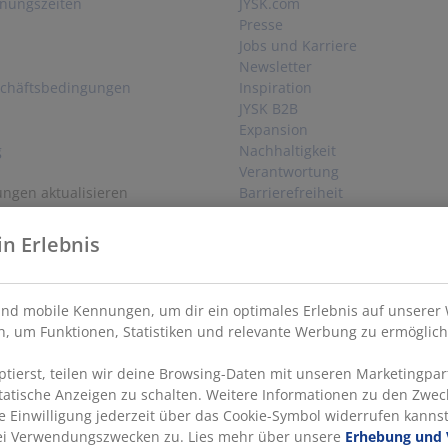
fnungszeiten
JYSK.com
Presse
Jobs und Karriere
Newsletter
schäftsbedingungen
Inspiration
JYSK B2B
Expansion
g
Nachhaltigkeit
Verantwortung
ungen aktualisieren
Barrierefreiheit
in Erlebnis
ufen
nd mobile Kennungen, um dir ein optimales Erlebnis auf unserer 
, um Funktionen, Statistiken und relevante Werbung zu ermöglich
ierst, teilen wir deine Browsing-Daten mit unseren Marketingpart
statische Anzeigen zu schalten. Weitere Informationen zu den Zwec
e Einwilligung jederzeit über das Cookie-Symbol widerrufen kannst.
rei Verwendungszwecken zu. Lies mehr über unsere
Erhebung und 