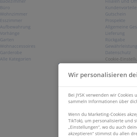
Badezimmer
Filialen und Öf
Büro
Kundenvorteile
Wohnzimmer
Gutschein
Esszimmer
Prospekte
Aufbewahrung
Allgemeine Ge
Vorhänge
Lieferung
Garten
Rückgabe
Wohnaccessoires
Gewährleistun
Garderobe
Datenschutz
Alle Kategorien
Cookie-Einstell
Sicherheit
Impressum
Wir personalisieren de
Vertrag widerr
Bei JYSK verwenden wir Cookies u
sammeln Informationen über dich
Wenn du Marketing-Cookies akzept
TikTok), um personalisierte und 
„Einstellungen“, wo du auch dein
akzeptieren“ stimmst du allen d