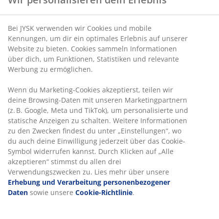
Sideboards
Vitrinen
Wandregale
Bei JYSK verwenden wir Cookies und mobile
Kennungen, um dir ein optimales Erlebnis auf unserer
Website zu bieten. Cookies sammeln Informationen
über dich, um Funktionen, Statistiken und relevante
Werbung zu ermöglichen.
VIELE JAHRE GROßARTIGE ANGEBOTE
Wenn du Marketing-Cookies akzeptierst, teilen wir
Mehr als 3600 Filialen weltweit in 49 Ländern.
deine Browsing-Daten mit unseren Marketingpartnern
(z. B. Google, Meta und TikTok), um personalisierte und
statische Anzeigen zu schalten. Weitere Informationen
zu den Zwecken findest du unter „Einstellungen“, wo
du auch deine Einwilligung jederzeit über das Cookie-
Symbol widerrufen kannst. Durch Klicken auf „Alle
Skandinavische Wurzeln
akzeptieren“ stimmst du allen drei
Wir sind global mit skandinavischen Wurzeln. Gegründet
Verwendungszwecken zu. Lies mehr über unsere
1979 in Dänemark.
Erhebung und Verarbeitung personenbezogener
Daten
sowie unsere
Cookie-Richtlinie
.