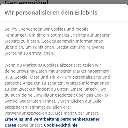
Gartenmöbel
Wir personalisieren dein Erlebnis
Wenn du deine passenden Gartenmöbel gefunden hast,
darfst du es dir bequem machen: mit unserer großen
Auswahl an Auflagen. Bei JYSK findest du Modelle in
Bei JYSK verwenden wir Cookies und mobile
verschiedenen Farben, Designs, Formen und Größen. Ganz
Kennungen, um dir ein optimales Erlebnis auf unserer
egal, ob du einen Kräutergarten, einen Balkongarten, eine
Website zu bieten. Cookies sammeln Informationen
Dachterrasse, eine Gartenbar, einen Wintergarten oder auch
über dich, um Funktionen, Statistiken und relevante
nur eine kleine Gartenecke einrichten willst: Bei JYSK findest
Werbung zu ermöglichen.
du die passenden Zutaten für viel Komfort unter freiem
Himmel.
Wenn du Marketing-Cookies akzeptierst, teilen wir
deine Browsing-Daten mit unseren Marketingpartnern
Stillvoll im Freien: Die Kunst der
(z. B. Google, Meta und TikTok), um personalisierte und
Terrassenmöbel und der Charme
statische Anzeigen zu schalten. Weitere Informationen
zu den Zwecken findest du unter „Einstellungen“, wo
von Balkonmöbeln
du auch deine Einwilligung jederzeit über das Cookie-
Symbol widerrufen kannst. Durch Klicken auf „Alle
Terrassenmöbel sind speziell für die Nutzung im Freien
akzeptieren“ stimmst du allen drei
konzipiert und werden typischerweise auf Terrassen oder in
Verwendungszwecken zu. Lies mehr über unsere
Gärten platziert. Sie sind oft robuster und wetterbeständiger
Erhebung und Verarbeitung personenbezogener
als Balkonmöbel, da sie den verschiedenen
Daten
sowie unsere
Cookie-Richtlinie
.
Witterungsbedingungen standhalten müssen.