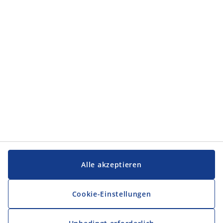
Kategorien
Service und Kontakt
Service und Kontakt
JYSK
JYSK
FIRMENSITZ
Folge JYSK
Alle akzeptieren
Cookie-Einstellungen