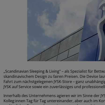
belpflege und Zubehör
nsterfolie
rtenbeleuchtung
ttlaken
tratzenauflagen
leuchtung
behör
mping
eiderschränke
ttgestelle
ushalt
hlafzimmermöbel
xbetten
nderzimmer
ndermatratzen
schen & Bügeln
nderbetten
„Scandinavian Sleeping & Living" – als Spezialist für Be
skandinavischem Design zu fairen Preisen. Die Devise la
Fahrt zum nächstgelegenen JYSK-Store – ganz unabhängig
JYSK auf Service sowie ein zuverlässiges und professionell
Innerhalb des Unternehmens agieren wir im Sinne der JYSK 
Kolleg:innen Tag für Tag untereinander, aber auch im Kon