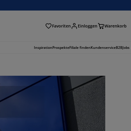
Favoriten
Einloggen
Warenkorb
n
Inspiration
Prospekte
Filiale finden
Kundenservice
B2B
Jobs