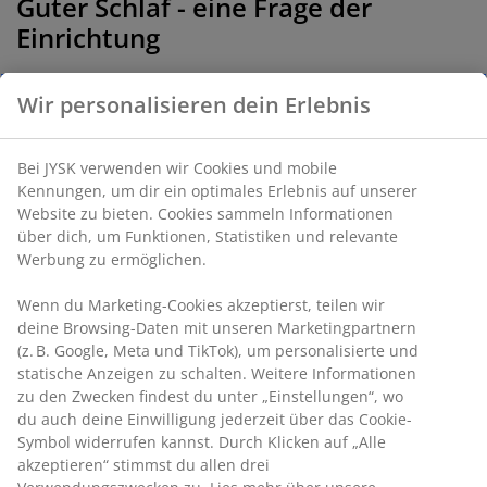
Guter Schlaf - eine Frage der
Einrichtung
Die Grundvoraussetzung für deine nächtliche Entspannung
Wir personalisieren dein Erlebnis
ist natürlich ein gemütliches Bett mit einer guten Matratze,
einer guten Decke, einem guten Kissen und schöner
Bettwäsche. Aber zum Schlafkomfort gehört mehr. Denn jeder
Bei JYSK verwenden wir Cookies und mobile
Raum hat eine Atmosphäre. Und die kannst du ganz gezielt
Kennungen, um dir ein optimales Erlebnis auf unserer
steuern und nach deinen individuellen Vorlieben gestalten.
Website zu bieten. Cookies sammeln Informationen
Folge einfach deinem Gefühl: Welche Farben entspannen
über dich, um Funktionen, Statistiken und relevante
dich? Wenn du eine Antwort auf diese Frage hast, dann suche
Werbung zu ermöglichen.
gezielt
Vorhänge
, Teppiche, Möbel,
Zierkissen
, Tagesdecken
und andere Elemente, die deinem Gefühl entsprechen.
Wenn du Marketing-Cookies akzeptierst, teilen wir
deine Browsing-Daten mit unseren Marketingpartnern
Ideen, Designs und Inspirationen
(z. B. Google, Meta und TikTok), um personalisierte und
für dein Schlafzimmer
statische Anzeigen zu schalten. Weitere Informationen
zu den Zwecken findest du unter „Einstellungen“, wo
Wie auch immer du dein Schlafzimmer gestalten möchtest,
du auch deine Einwilligung jederzeit über das Cookie-
wir von JYSK können dir dabei helfen, es mit Charakter und
Symbol widerrufen kannst. Durch Klicken auf „Alle
Stil einzurichten. In unserem hektischen Alltag sind wir oft
akzeptieren“ stimmst du allen drei
fremdbestimmt. Doch zu Hause können wir selbst