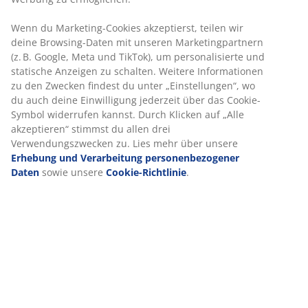
Kundenservice meldest
Wenn du Marketing-Cookies akzeptierst, teilen wir
deine Browsing-Daten mit unseren Marketingpartnern
Wenn Du Deine Reklamation in der JYSK Filiale
(z. B. Google, Meta und TikTok), um personalisierte und
meldest
statische Anzeigen zu schalten. Weitere Informationen
zu den Zwecken findest du unter „Einstellungen“, wo
du auch deine Einwilligung jederzeit über das Cookie-
Symbol widerrufen kannst. Durch Klicken auf „Alle
akzeptieren“ stimmst du allen drei
Verwendungszwecken zu. Lies mehr über unsere
Erhebung und Verarbeitung personenbezogener
Kontaktiere den Kundenservice
Daten
sowie unsere
Cookie-Richtlinie
.
Sie haben eine Reklamation? Am schnellsten
können wir diese über den Chat lösen.
Der Live Chat ist offline
2 Minuten