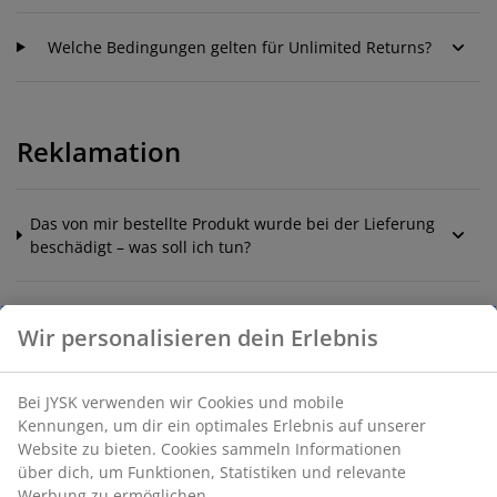
Welche Bedingungen gelten für Unlimited Returns?
Reklamation
Das von mir bestellte Produkt wurde bei der Lieferung
beschädigt – was soll ich tun?
Ich habe falsche Produkte erhalten
Wir personalisieren dein Erlebnis
Ich habe nicht alle Produkte erhalten, die ich bestellt
Bei JYSK verwenden wir Cookies und mobile
habe oder ich habe falsche Produkte erhalten
Kennungen, um dir ein optimales Erlebnis auf unserer
Website zu bieten. Cookies sammeln Informationen
über dich, um Funktionen, Statistiken und relevante
Wenn Du Deine Online - Reklamation dem
Werbung zu ermöglichen.