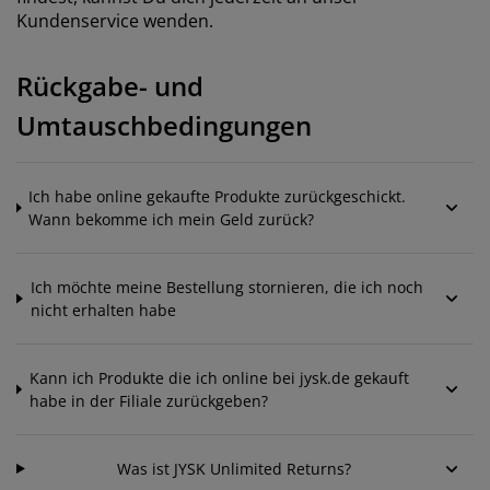
öbelpflege und Zubehör
ensterfolie
artenbeleuchtung
ettlaken
atratzenauflagen
eleuchtung
Kundenservice wenden.
ubehör
amping
leiderschränke
ettgestelle
aushalt
Rückgabe- und
chlafzimmermöbel
oxbetten
inderzimmer
Umtauschbedingungen
indermatratzen
aschen & Bügeln
Ich habe online gekaufte Produkte zurückgeschickt.
inderbetten
Wann bekomme ich mein Geld zurück?
Ich möchte meine Bestellung stornieren, die ich noch
nicht erhalten habe
Kann ich Produkte die ich online bei jysk.de gekauft
habe in der Filiale zurückgeben?
Was ist JYSK Unlimited Returns?