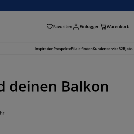
Favoriten
Einloggen
Warenkorb
n
Inspiration
Prospekte
Filiale finden
Kundenservice
B2B
Jobs
d deinen Balkon
ehr