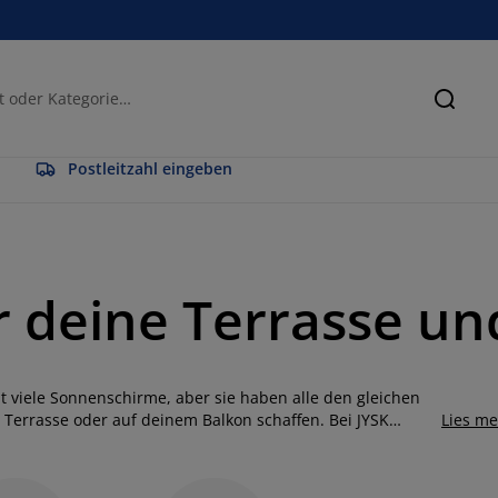
Suche
Postleitzahl eingeben
 deine Terrasse un
t viele Sonnenschirme, aber sie haben alle den gleichen
r Terrasse oder auf deinem Balkon schaffen. Bei JYSK
Lies m
 Außenbereich, ganz egal wieviel Platz su zur Verfügung
 der Terrasse, den Allwetterschirm für deinen Balkon und