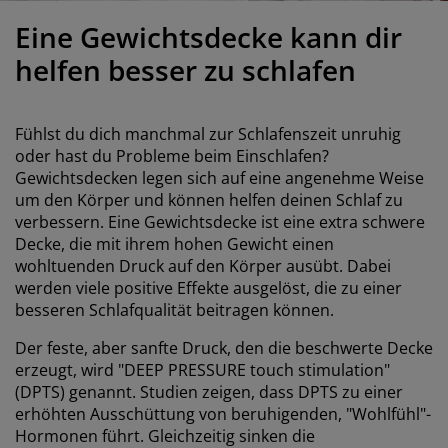
öbelpflege und Zubehör
ensterfolie
artenbeleuchtung
ettlaken
atratzenauflagen
eleuchtung
Eine Gewichtsdecke kann dir
ubehör
amping
leiderschränke
ettgestelle
aushalt
helfen besser zu schlafen
chlafzimmermöbel
oxbetten
inderzimmer
Fühlst du dich manchmal zur Schlafenszeit unruhig
indermatratzen
aschen & Bügeln
oder hast du Probleme beim Einschlafen?
Gewichtsdecken legen sich auf eine angenehme Weise
um den Körper und können helfen deinen Schlaf zu
inderbetten
verbessern. Eine Gewichtsdecke ist eine extra schwere
Decke, die mit ihrem hohen Gewicht einen
wohltuenden Druck auf den Körper ausübt. Dabei
werden viele positive Effekte ausgelöst, die zu einer
besseren Schlafqualität beitragen können.
Der feste, aber sanfte Druck, den die beschwerte Decke
erzeugt, wird "DEEP PRESSURE touch stimulation"
(DPTS) genannt. Studien zeigen, dass DPTS zu einer
erhöhten Ausschüttung von beruhigenden, "Wohlfühl"-
Hormonen führt. Gleichzeitig sinken die