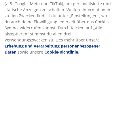
(z. B. Google, Meta und TikTok), um personalisierte und
Versandkosten
statische Anzeigen zu schalten. Weitere Informationen
zu den Zwecken findest du unter „Einstellungen“, wo
du auch deine Einwilligung jederzeit über das Cookie-
Symbol widerrufen kannst. Durch Klicken auf „Alle
akzeptieren“ stimmst du allen drei
Wählen das richtige Gewicht der
Verwendungszwecken zu. Lies mehr über unsere
Bettdecke
Erhebung und Verarbeitung personenbezogener
Daten
sowie unsere
Cookie-Richtlinie
.
Wir empfehlen dir, eine Bettdecke zu wählen, die etwa
10 - 15 % deines Körpergewichts entspricht. Die
Bettdecke ist in 7 und 9 Kilo erhältlich.
Gewöhne dich an eine
Gewichtsbettdecke
Du kannst von Anfang an die ganze Nacht mit der
beschwerten Bettdecke durchschlafen. Am Anfang
könnte es sich allerdings etwas ungewohnt anfühlen,
daher empfehlen wir, dir bis zu einem Monat Zeit zu