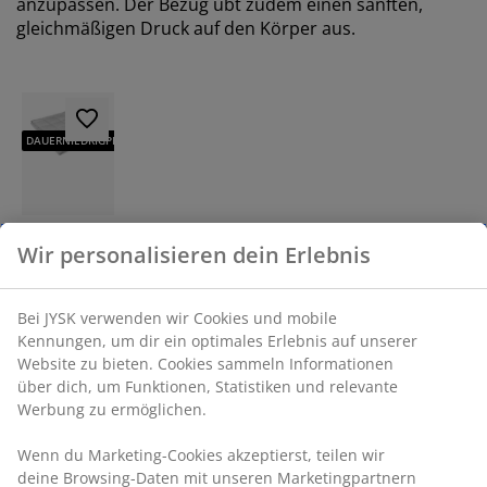
anzupassen. Der Bezug übt zudem einen sanften,
gleichmäßigen Druck auf den Körper aus.
DAUERNIEDRIGPREIS
Plus
Wir personalisieren dein Erlebnis
GJENDETUNGA
Gewichts-
Bettdecke 7
Bei JYSK verwenden wir Cookies und mobile
kg
Kennungen, um dir ein optimales Erlebnis auf unserer
GJENDETUNGA
Website zu bieten. Cookies sammeln Informationen
135x200
über dich, um Funktionen, Statistiken und relevante
Werbung zu ermöglichen.
50,00
Wenn du Marketing-Cookies akzeptierst, teilen wir
€
deine Browsing-Daten mit unseren Marketingpartnern
/Stk