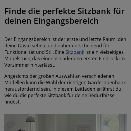
öbelpflege und Zubehör
ensterfolie
artenbeleuchtung
ettlaken
atratzenauflagen
eleuchtung
Finde die perfekte Sitzbank für
ubehör
amping
leiderschränke
ettgestelle
aushalt
deinen Eingangsbereich
chlafzimmermöbel
oxbetten
inderzimmer
Der Eingangsbereich ist der erste und letzte Raum, den
indermatratzen
aschen & Bügeln
deine Gäste sehen, und daher entscheidend für
Funktionalität und Stil. Eine
Sitzbank
ist ein vielseitiges
Möbelstück, das einen einladenden ersten Eindruck im
inderbetten
Vorzimmer hinterlässt.
Angesichts der großen Auswahl an verschiedenen
Modellen kann die Wahl der richtigen Garderobenbank
herausfordernd sein. In diesem Leitfaden erfährst du,
wie du die perfekte Sitzbank für deine Bedürfnisse
findest.