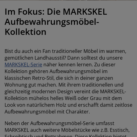
öbelpflege und Zubehör
ensterfolie
artenbeleuchtung
ettlaken
atratzenauflagen
eleuchtung
Im Fokus: Die MARKSKEL
ubehör
amping
leiderschränke
ettgestelle
aushalt
Aufbewahrungsmöbel-
Kollektion
chlafzimmermöbel
oxbetten
inderzimmer
indermatratzen
aschen & Bügeln
Bist du auch ein Fan traditioneller Möbel im warmen,
gemütlichen Landhausstil? Dann solltest du unsere
inderbetten
MARKSKEL-Serie
näher kennen lernen. Zu dieser
Kollektion gehören Aufbewahrungsmöbel im
klassischen Retro-Stil, die sich in deiner ganzen
Wohnung gut machen. Mit ihrem traditionellen und
gleichzeitig modernen Design vereint die MARKSKEL-
Kollektion mühelos helles Weiß oder Grau mit dem
Look von natürlichem Holz und erschafft damit zeitlose
Aufbewahrungsmöbel mit Charakter.
Neben der Aufbewahrungsmöbel-Serie umfasst
MARKSKEL auch weitere Möbelstücke wie z.B. Esstisch,
Schreibtisch und Bettrahmen. Diese Kollektion bietet