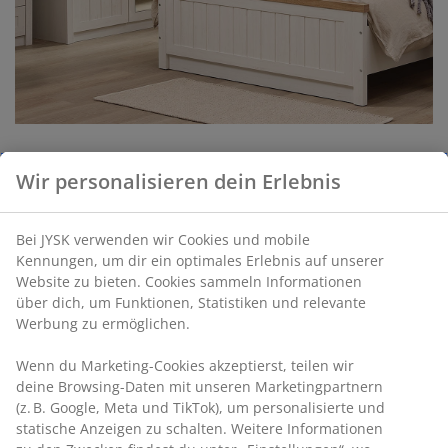
Wir personalisieren dein Erlebnis
-41%
-26%
-20%
Bei JYSK verwenden wir Cookies und mobile
-25%
Kennungen, um dir ein optimales Erlebnis auf unserer
Website zu bieten. Cookies sammeln Informationen
MARKSKEL
MARKSKEL
MARKSKEL
MARKSKEL
über dich, um Funktionen, Statistiken und relevante
Sideboard
Esstisch
Kommode
Bücherregal
Werbung zu ermöglichen.
MARKSKEL 3
MARKSKEL
MARKSKEL 4
MARKSKEL 5
Türen
90x150/193
Schubladen
Regale
Wenn du Marketing-Cookies akzeptierst, teilen wir
weiß/wilde
w./wilde
weiß/Wildeiche
weiß/Wildeiche
deine Browsing-Daten mit unseren Marketingpartnern
natürliche
natürliche
natur
(z. B. Google, Meta und TikTok), um personalisierte und
Eichenfarbe
Eichenfarbe
statische Anzeigen zu schalten. Weitere Informationen
150,00