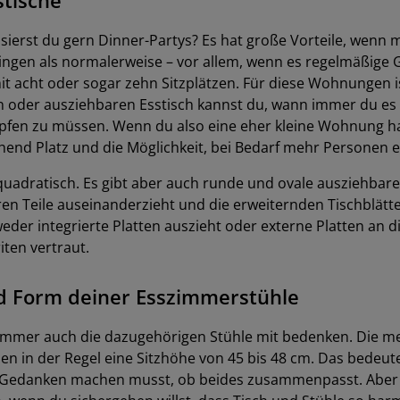
sierst du gern Dinner-Partys? Es hat große Vorteile, wenn m
en als normalerweise – vor allem, wenn es regelmäßige G
t acht oder sogar zehn Sitzplätzen. Für diese Wohnungen is
en oder ausziehbaren Esstisch kannst du, wann immer du es
fen zu müssen. Wenn du also eine eher kleine Wohnung has
chend Platz und die Möglichkeit, bei Bedarf mehr Personen 
uadratisch. Es gibt aber auch runde und ovale ausziehbare 
n Teile auseinanderzieht und die erweiternden Tischblätter
der integrierte Platten auszieht oder externe Platten an d
ten vertraut.
 Form deiner Esszimmerstühle
 immer auch die dazugehörigen Stühle mit bedenken. Die me
in der Regel eine Sitzhöhe von 45 bis 48 cm. Das bedeutet
 Gedanken machen musst, ob beides zusammenpasst. Aber 