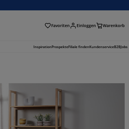
Favoriten
Einloggen
Warenkorb
n
Inspiration
Prospekte
Filiale finden
Kundenservice
B2B
Jobs