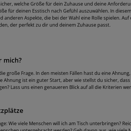
icher, welche Größe für dein Zuhause und deine Anforderun
Größe für deinen Esstisch nach Gefühl auszuwählen. In diese
nderen Aspekte, die bei der Wahl eine Rolle spielen. Auf 
den, der perfekt zu dir und deinem Zuhause passt.
ür mich?
 die große Frage. In den meisten Fällen hast du eine Ahnung,
e Ahnung ist ein guter Start, aber wie stellst du sicher, das
 Lass uns einen genaueren Blick auf all die Kriterien werfe
tzplätze
e: Wie viele Menschen will ich am Tisch unterbringen? Reicht 
hr Menschen untergebracht werden? Geh davon aus, wie viel