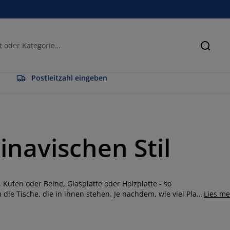
Suche
Postleitzahl eingeben
inavischen Stil
 Kufen oder Beine, Glasplatte oder Holzplatte - so
die Tische, die in ihnen stehen. Je nachdem, wie viel Platz
Lies m
le Personen ihn nutzen sollen und welche Funktionalität
. Die Standardhöhe unserer Esstische liegt übrigens bei
 Filiale mit verschiedenen Stühlen zu kombinieren, um die