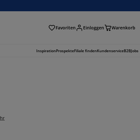
Favoriten
Einloggen
Warenkorb
n
Inspiration
Prospekte
Filiale finden
Kundenservice
B2B
Jobs
ehr