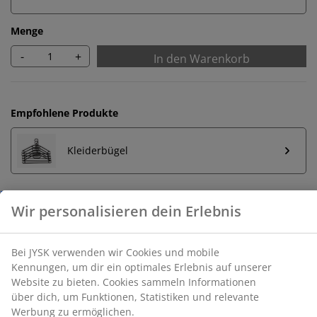
Menge
-
+
In den Warenkorb
Empfohlene Produkte
Kleiderbügel
Wir personalisieren dein Erlebnis
Unbegrenzte Rückgabe
Bei JYSK verwenden wir Cookies und mobile
Keine zeitliche Begrenzung - Rückgabe in jeder JYSK-
Kennungen, um dir ein optimales Erlebnis auf unserer
Filiale
Website zu bieten. Cookies sammeln Informationen
Preisgarantie
über dich, um Funktionen, Statistiken und relevante
30 Tage Preisgarantie auf alle Artikel
Werbung zu ermöglichen.
Flexible Lieferoptionen