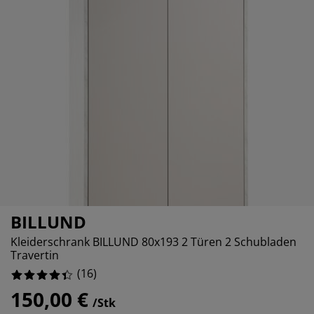
öbelpflege und Zubehör
ensterfolie
artenbeleuchtung
ettlaken
atratzenauflagen
eleuchtung
ubehör
amping
leiderschränke
ettgestelle
aushalt
chlafzimmermöbel
oxbetten
inderzimmer
indermatratzen
aschen & Bügeln
inderbetten
BILLUND
Kleiderschrank BILLUND 80x193 2 Türen 2 Schubladen
Travertin
(
16
)
150,00 €
/Stk