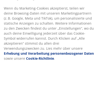
Wenn du Marketing-Cookies akzeptierst, teilen wir
Schnelle und einfache Lieferung nach deiner Wahl
deine Browsing-Daten mit unseren Marketingpartnern
(z. B. Google, Meta und TikTok), um personalisierte und
statische Anzeigen zu schalten. Weitere Informationen
zu den Zwecken findest du unter „Einstellungen“, wo
Dekorfolie. Schrankaufteilung: 1 Kleiderstange. B80 x
du auch deine Einwilligung jederzeit über das Cookie-
H193 x T50 cm
Symbol widerrufen kannst. Durch Klicken auf „Alle
akzeptieren“ stimmst du allen drei
Artikelnummer: 3630131
Verwendungszwecken zu. Lies mehr über unsere
Erhebung und Verarbeitung personenbezogener
Aufbauanleitung
Daten
sowie unsere
Cookie-Richtlinie
.
Produkteigenschaften
Bewertungen
(
16
)