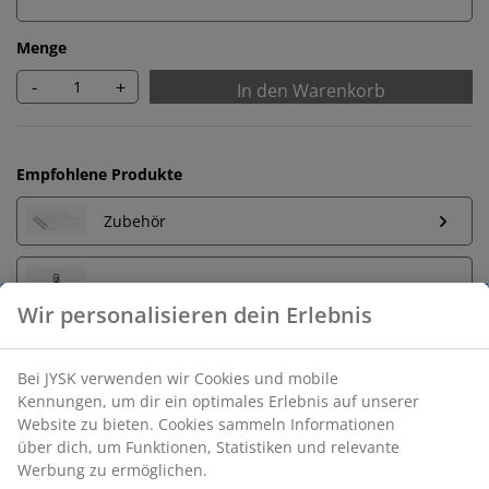
Menge
-
+
In den Warenkorb
Empfohlene Produkte
Zubehör
Kleiderbügel
Wir personalisieren dein Erlebnis
Bei JYSK verwenden wir Cookies und mobile
Kennungen, um dir ein optimales Erlebnis auf unserer
Unbegrenzte Rückgabe
Website zu bieten. Cookies sammeln Informationen
Keine zeitliche Begrenzung - Rückgabe in jeder JYSK-
über dich, um Funktionen, Statistiken und relevante
Filiale
Werbung zu ermöglichen.
Preisgarantie