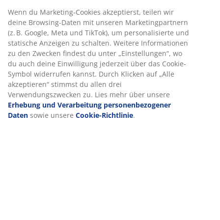
30 Tage Preisgarantie auf alle Artikel
Wenn du Marketing-Cookies akzeptierst, teilen wir
deine Browsing-Daten mit unseren Marketingpartnern
Flexible Lieferoptionen
(z. B. Google, Meta und TikTok), um personalisierte und
Schnelle und einfache Lieferung nach deiner Wahl
statische Anzeigen zu schalten. Weitere Informationen
zu den Zwecken findest du unter „Einstellungen“, wo
du auch deine Einwilligung jederzeit über das Cookie-
Symbol widerrufen kannst. Durch Klicken auf „Alle
Dekorfolie. Schrankaufteilung: 4 Einlegeböden und 2
akzeptieren“ stimmst du allen drei
Kleiderstangen. B180 x H200 x T58 cm
Verwendungszwecken zu. Lies mehr über unsere
Erhebung und Verarbeitung personenbezogener
Artikelnummer: 3670665
Daten
sowie unsere
Cookie-Richtlinie
.
Aufbauanleitung
Produkteigenschaften
Bewertungen