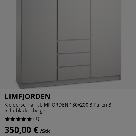
öbelpflege und Zubehör
ensterfolie
artenbeleuchtung
ettlaken
atratzenauflagen
eleuchtung
ubehör
amping
leiderschränke
ettgestelle
aushalt
chlafzimmermöbel
oxbetten
inderzimmer
indermatratzen
aschen & Bügeln
inderbetten
LIMFJORDEN
Kleiderschrank LIMFJORDEN 180x200 3 Türen 3
Schubladen beige
(
1
)
350,00 €
/Stk