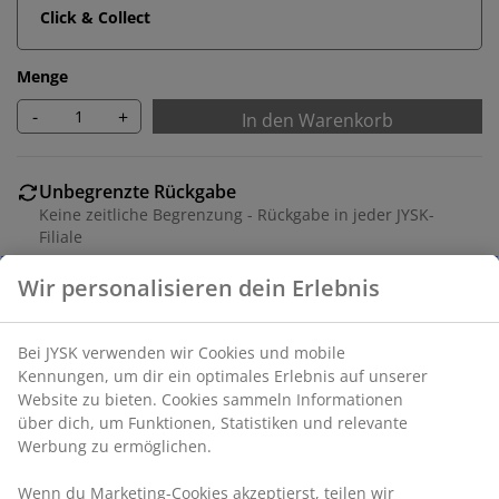
Click & Collect
Menge
-
+
In den Warenkorb
Unbegrenzte Rückgabe
Keine zeitliche Begrenzung - Rückgabe in jeder JYSK-
Filiale
Preisgarantie
30 Tage Preisgarantie auf alle Artikel
Flexible Lieferoptionen
Schnelle und einfache Lieferung nach deiner Wahl
Artikelnummer: 6869458