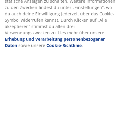
Bei JYSK verwenden wir Cookies und mobile Kennungen, um dir
ein optimales Erlebnis auf unserer Website zu bieten. Cookies
Bewertungen
sammeln Informationen über dich, um Funktionen, Statistiken
(
68
)
und relevante Werbung zu ermöglichen.
Wenn du Marketing-Cookies akzeptierst, teilen wir deine
Browsing-Daten mit unseren Marketingpartnern (z. B. Google,
Über die Marke
Meta und TikTok), um personalisierte und statische Anzeigen zu
schalten. Weitere Informationen zu den Zwecken findest du
unter „Einstellungen“, wo du auch deine Einwilligung jederzeit
über das Cookie-Symbol widerrufen kannst. Durch Klicken auf
Lieferung
„Alle akzeptieren“ stimmst du allen drei Verwendungszwecken
zu. Lies mehr über unsere
Erhebung und Verarbeitung
personenbezogener Daten
sowie unsere
Cookie-Richtlinie
.