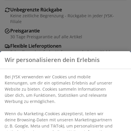
Unbegrenzte Rückgabe
Keine zeitliche Begrenzung - Rückgabe in jeder JYSK-
Filiale
Preisgarantie
30 Tage Preisgarantie auf alle Artikel
Flexible Lieferoptionen
Schnelle und einfache Lieferung nach deiner Wahl
Eichenfurnier. B80 x H87 x T30 cm
Artikelnummer: 3601176
Aufbauanleitung
Wir personalisieren dein Erlebnis
Produkteigenschaften