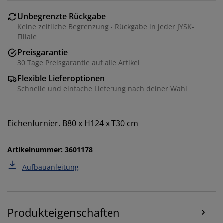
Unbegrenzte Rückgabe
Keine zeitliche Begrenzung - Rückgabe in jeder JYSK-
Filiale
Preisgarantie
30 Tage Preisgarantie auf alle Artikel
Flexible Lieferoptionen
Schnelle und einfache Lieferung nach deiner Wahl
Wir personalisieren dein Erlebnis
Eichenfurnier. B80 x H124 x T30 cm
Bei JYSK verwenden wir Cookies und mobile
Kennungen, um dir ein optimales Erlebnis auf unserer
Artikelnummer: 3601178
Website zu bieten. Cookies sammeln Informationen
über dich, um Funktionen, Statistiken und relevante
Aufbauanleitung
Werbung zu ermöglichen.
Wenn du Marketing-Cookies akzeptierst, teilen wir
deine Browsing-Daten mit unseren Marketingpartnern
Produkteigenschaften
(z. B. Google, Meta und TikTok), um personalisierte und