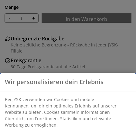
Menge
-
+
In den Warenkorb
Unbegrenzte Rückgabe
Keine zeitliche Begrenzung - Rückgabe in jeder JYSK-
Filiale
Preisgarantie
30 Tage Preisgarantie auf alle Artikel
Flexible Lieferoptionen
Schnelle und einfache Lieferung nach deiner Wahl
Massivholz und Stahl. B65 x H80 x T20 cm
Artikelnummer: 3690204
Aufbauanleitung