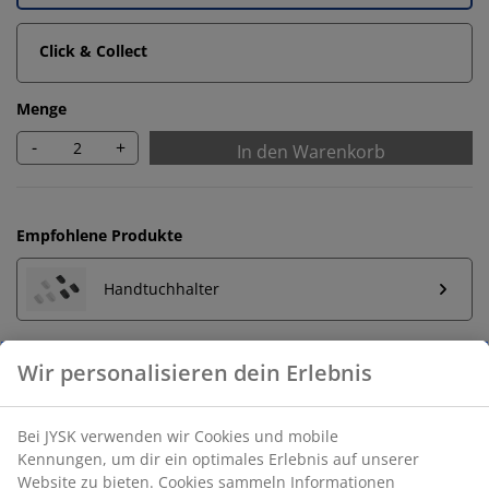
Click & Collect
Menge
-
+
In den Warenkorb
Empfohlene Produkte
Handtuchhalter
Unbegrenzte Rückgabe
Keine zeitliche Begrenzung - Rückgabe in jeder JYSK-
Filiale
Preisgarantie