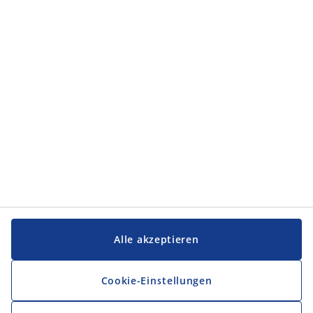
Kategorien
Kategorien
Service und Kontakt
Service und Kontakt
JYSK
JYSK
FIRMENSITZ
Folge JYSK