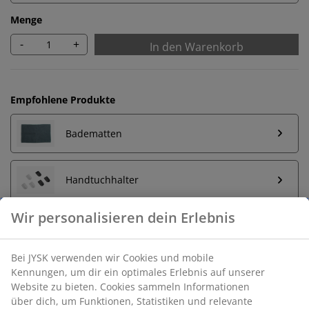
Menge
-
+
In den Warenkorb
Empfohlene Produkte
Badematten
Handtuchhalter
Unbegrenzte Rückgabe
Keine zeitliche Begrenzung - Rückgabe in jeder JYSK-
Filiale
Preisgarantie