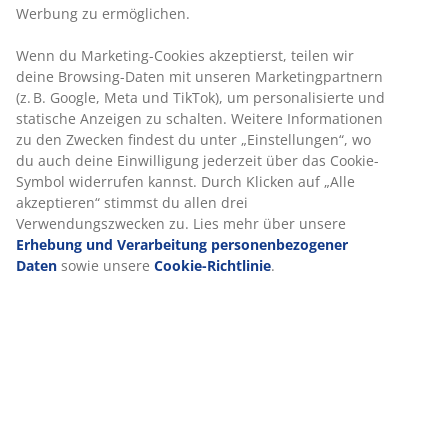
Preisgarantie
30 Tage Preisgarantie auf alle Artikel
Flexible Lieferoptionen
Schnelle und einfache Lieferung nach deiner Wahl
Artikelnummer: 2140641
Produkteigenschaften
Bewertungen
(
157
)
Lieferung