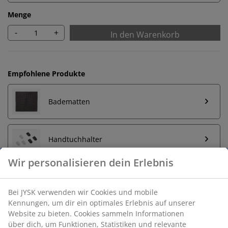
Menge
-
+
In den Warenkorb
Empfohlene Produkte
Badematten
Handtuchhalter
Unbegrenzte Rückgabe
Keine zeitliche Begrenzung - Rückgabe in jeder JYSK-
Filiale