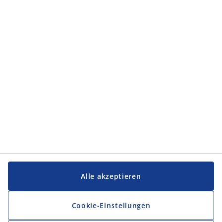
Kategorien
Kategorien
Service und Kontakt
Service und Kontakt
JYSK
JYSK
FIRMENSITZ
Folge JYSK