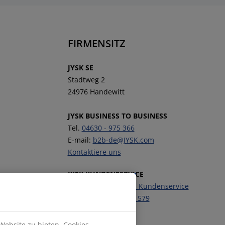
FIRMENSITZ
JYSK SE
Stadtweg 2
24976 Handewitt
JYSK BUSINESS TO BUSINESS
Tel.
04630 - 975 366
E-mail:
b2b-de@JYSK.com
Kontaktiere uns
JYSK KUNDENSERVICE
Kontaktiere unseren Kundenservice
Telefon:
04630 - 975 579
Website zu bieten. Cookies
Folge JYSK