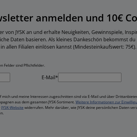
wsletter anmelden und 10€ Co
er von JYSK an und erhalte Neuigkeiten, Gewinnspiele, Inspi
liche Daten basieren. Als kleines Dankeschön bekommst du
in allen Filialen einlösen kannst (Mindesteinkaufswert: 75€).
 Felder sind Pflichtfelder.
E-Mail*
f mich und meine Interessen zugeschnitten sind via E-Mail und über Drittanbieter
mpagnen aus dem gesamten JYSK-Sortiment.
Weitere Informationen zur Einwillig
r
JYSK-Website
widerrufen. Mehr darüber, wie JYSK deine persönlichen Daten vera
n.