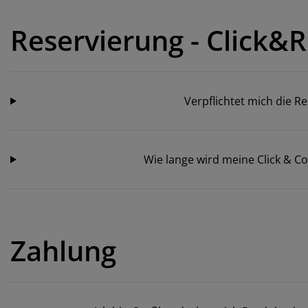
belpflege und Zubehör
nsterfolie
rtenbeleuchtung
ttlaken
tratzenauflagen
leuchtung
Reservierung - Click&
behör
mping
eiderschränke
ttgestelle
ushalt
hlafzimmermöbel
xbetten
nderzimmer
Verpflichtet mich die 
ndermatratzen
schen & Bügeln
nderbetten
Wie lange wird meine Click & Co
Zahlung