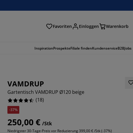
Favoriten
Einloggen
Warenkorb
n
Inspiration
Prospekte
Filiale finden
Kundenservice
B2B
Jobs
VAMDRUP
Gartentisch VAMDRUP Ø120 beige
(
18
)
-37%
250,00 €
/Stk
7779%
Niedrigster 30-Tage-Preis vor Reduzierung
399,00 € /Stk (-37%)