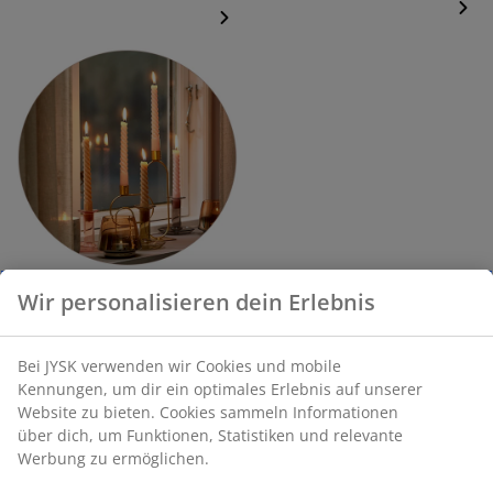
3. JYSK taggen + Hashtags
Wir personalisieren dein Erlebnis
verwenden + JYSK folgen
Bei JYSK verwenden wir Cookies und mobile
Kennungen, um dir ein optimales Erlebnis auf unserer
Website zu bieten. Cookies sammeln Informationen
Das kannst du gewinnen:
über dich, um Funktionen, Statistiken und relevante
Werbung zu ermöglichen.
Du hast die Chance auf einen von 10 x 100€
Gutscheinen für deinen nächsten JYSK-Einkauf. Viel