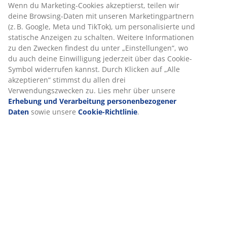
Wenn du Marketing-Cookies akzeptierst, teilen wir
Glück!
deine Browsing-Daten mit unseren Marketingpartnern
(z. B. Google, Meta und TikTok), um personalisierte und
statische Anzeigen zu schalten. Weitere Informationen
zu den Zwecken findest du unter „Einstellungen“, wo
Teilnahmebedingungen
du auch deine Einwilligung jederzeit über das Cookie-
Symbol widerrufen kannst. Durch Klicken auf „Alle
Teilnahmebedingungen des JYSK-Gewinnspiels auf
akzeptieren“ stimmst du allen drei
Instagram
Verwendungszwecken zu. Lies mehr über unsere
Erhebung und Verarbeitung personenbezogener
Daten
sowie unsere
Cookie-Richtlinie
.
1.
Veranstalter und verantwortliche Stelle für die
Datenverarbeitung
Veranstalter des Gewinnspiels "Vase" auf Instagram ist
die JYSK SE, Stadtweg 2, 24976 Handewitt (im Folgenden
JYSK genannt). Es ist festzuhalten, dass dieses
Gewinnspiel in keinem Zusammenhang mit Instagram
veranstaltet wird.
2.
Teilnahme und Gewinnerermittlung
Teilnahmeberechtigt für das Gewinnspiel sind alle
Personen im Alter von mindestens 18 Jahren mit