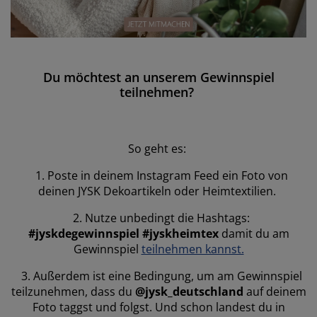
öbelpflege und Zubehör
ensterfolie
artenbeleuchtung
ettlaken
atratzenauflagen
eleuchtung
ubehör
amping
leiderschränke
ettgestelle
aushalt
chlafzimmermöbel
oxbetten
inderzimmer
Du möchtest an unserem Gewinnspiel
teilnehmen?
indermatratzen
aschen & Bügeln
inderbetten
So geht es:
1. Poste in deinem Instagram Feed ein Foto von
deinen JYSK Dekoartikeln oder Heimtextilien.
2. Nutze unbedingt die Hashtags:
#jyskdegewinnspiel
#jyskheimtex
damit du am
Gewinnspiel
teilnehmen kannst.
3. Außerdem ist eine Bedingung, um am Gewinnspiel
teilzunehmen, dass du
@jysk_deutschland
auf deinem
Foto taggst und folgst. Und schon landest du in