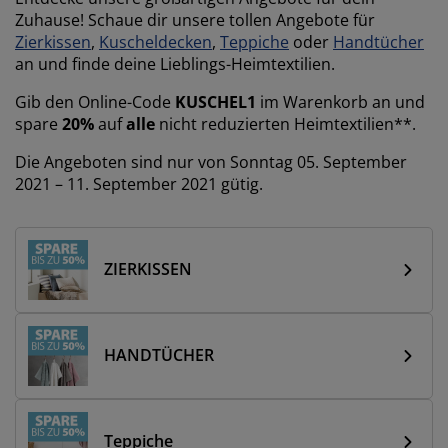
öbelpflege und Zubehör
ensterfolie
artenbeleuchtung
ettlaken
atratzenauflagen
eleuchtung
Zuhause! Schaue dir unsere tollen Angebote für
Zierkissen
,
Kuscheldecken
,
Teppiche
oder
Handtücher
ubehör
amping
leiderschränke
ettgestelle
aushalt
an und finde deine Lieblings-Heimtextilien.
Gib den Online-Code
KUSCHEL1
im Warenkorb an und
chlafzimmermöbel
oxbetten
inderzimmer
spare
20%
auf
alle
nicht reduzierten Heimtextilien**.
indermatratzen
aschen & Bügeln
Die Angeboten sind nur von Sonntag 05. September
2021 – 11. September 2021 gütig.
inderbetten
ZIERKISSEN
HANDTÜCHER
Teppiche