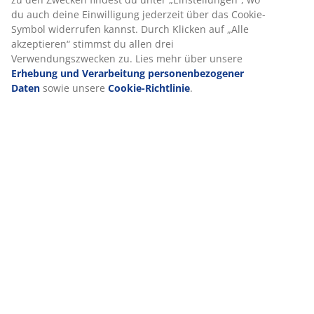
Click & Collect reservierte Produkte erst bei der
du auch deine Einwilligung jederzeit über das Cookie-
Zahlung in der Filiale an der Kasse abgezogen. Gilt
Symbol widerrufen kannst. Durch Klicken auf „Alle
nicht für Dauerniedrigpreis-Artikel, bereits reduzierte
akzeptieren“ stimmst du allen drei
Artikel, Setangebote, Geschenkgutscheine,
Verwendungszwecken zu. Lies mehr über unsere
Dienstleistungen und Frachtkosten. Nicht mit anderen
Erhebung und Verarbeitung personenbezogener
Rabattaktionen kombinierbar. Gilt nur für Neuaufträge.
Daten
sowie unsere
Cookie-Richtlinie
.
Der angegebene Preis reduziert sich jeweils um 20%
nach Einlösung des Coupons. Die Rabattaktion von
DÄNISCHES BETTENLAGER gilt bis einschließlich
11.09.2021.
VIELE JAHRE GROßARTIGE ANGEBOTE
Mehr als 3600 Filialen weltweit in 49 Ländern.