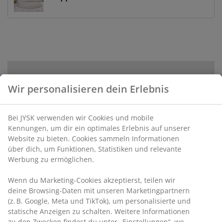
Wir personalisieren dein Erlebnis
Bei JYSK verwenden wir Cookies und mobile
Kennungen, um dir ein optimales Erlebnis auf unserer
Website zu bieten. Cookies sammeln Informationen
über dich, um Funktionen, Statistiken und relevante
Werbung zu ermöglichen.
*Ausgenommen Dauerniedrigpreisartikel
Wenn du Marketing-Cookies akzeptierst, teilen wir
deine Browsing-Daten mit unseren Marketingpartnern
**Gib den Online-Code KUSCHEL1 im Warenkorb ein
(z. B. Google, Meta und TikTok), um personalisierte und
und spare 20% auf alle nicht reduzierten Heimtextilien.
statische Anzeigen zu schalten. Weitere Informationen
Der Rabatt wird während des Aktionszeitraums für per
zu den Zwecken findest du unter „Einstellungen“, wo