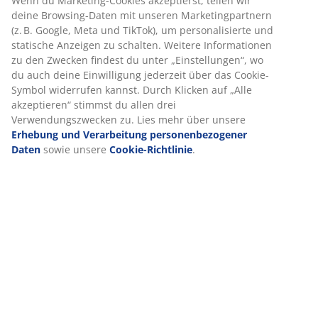
Bettgestell 90x200 cm mit Stauraum und hydraulischer
Hubfunktion. Geeignet für Federkern- und
Schaumstoffmatratzen. Ohne Matratze und Füße.
Artikelnummer: 3650245
Aufbauanleitung
Produkteigenschaften
Bewertungen
(
11
)