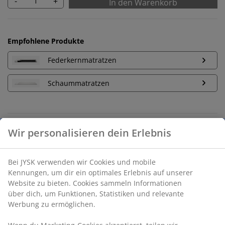
-
+
In den Warenkorb
Empfohlene Produkte
Federkernmatratzen
Schaummatratzen
Unbegrenzte Rückgabe
Keine zeitliche Begrenzung - Rückgabe in jeder JYSK-
Filiale
Preisgarantie
30 Tage Preisgarantie auf alle Artikel
Flexible Lieferoptionen
Schnelle und einfache Lieferung nach deiner Wahl