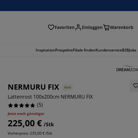
Favoriten
Einloggen
Warenkorb
n
Inspiration
Prospekte
Filiale finden
Kundenservice
B2B
Jobs
NERMURU FIX
Gold
Lattenrost 100x200cm NERMURU FIX
(
5
)
Jetzt noch günstiger
225,00 €
/Stk
Vorherpreis: 235,00 € /Stk