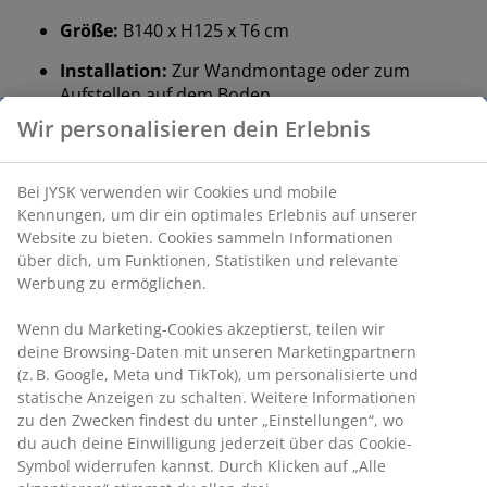
Größe:
B140 x H125 x T6 cm
Installation:
Zur Wandmontage oder zum
Aufstellen auf dem Boden
Farbe:
Grau-21
®
OEKO-TEX
STANDARD 100:
Auf Schadstoffe
geprüft
®
FSC
Mix:
Das Holz und die holzbasierten
Materialien in diesem Produkt stammen aus
FSC®‑zertifizierten, recycelten oder anderen
kontrollierten Quellen
DREAMZONE®:
Qualitätsmatratzen und Betten
zu einem fairen Preis – exklusiv bei JYSK
Installation
Dieses Kopfteil ist dafür vorgesehen, direkt auf dem
Boden zu stehen und muss für eine sichere Montage