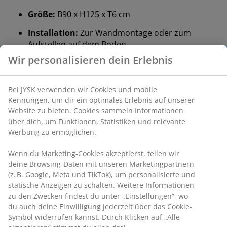
Größe:
B90 x H125 x T6 cm
Installation:
Zur Wandmontage oder zum
Aufstellen auf dem Boden
Farbe:
Grau-21
®
OEKO-TEX
STANDARD 100:
Auf Schadstoffe
geprüft
®
FSC
Mix:
Das Holz und die holzbasierten
Materialien in diesem Produkt stammen aus
FSC®‑zertifizierten, recycelten oder anderen
kontrollierten Quellen
DREAMZONE®:
Qualitätsmatratzen und Betten
zu einem fairen Preis – exklusiv bei JYSK
Installation
Dieses Kopfteil ist dafür vorgesehen, direkt auf dem
Boden zu stehen und muss für eine sichere Montage