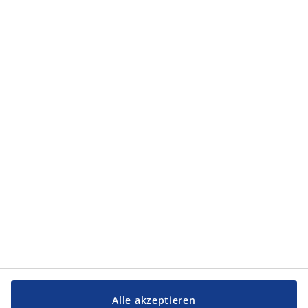
den
Allgemeinen Geschäftsbedingungen
nachlesen.
Kategorien
Kategorien
Service und Kontakt
Service und Kontakt
JYSK
JYSK
FIRMENSITZ
Folge JYSK
Alle akzeptieren