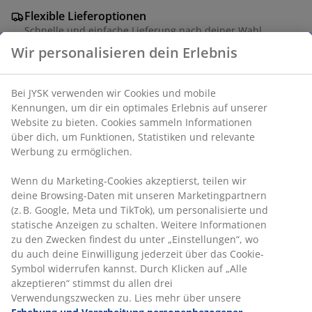
Flexible Lieferoptionen
Schnelle und einfache Lieferung nach deiner Wahl
Wir personalisieren dein Erlebnis
Artikelnummer: 1852620
Bei JYSK verwenden wir Cookies und mobile
Kennungen, um dir ein optimales Erlebnis auf unserer
Website zu bieten. Cookies sammeln Informationen
über dich, um Funktionen, Statistiken und relevante
Produkteigenschaften
Werbung zu ermöglichen.
Wenn du Marketing-Cookies akzeptierst, teilen wir
deine Browsing-Daten mit unseren Marketingpartnern
Bewertungen
(z. B. Google, Meta und TikTok), um personalisierte und
(
0
)
statische Anzeigen zu schalten. Weitere Informationen
zu den Zwecken findest du unter „Einstellungen“, wo
du auch deine Einwilligung jederzeit über das Cookie-
Symbol widerrufen kannst. Durch Klicken auf „Alle
Lieferung
akzeptieren“ stimmst du allen drei
Verwendungszwecken zu. Lies mehr über unsere