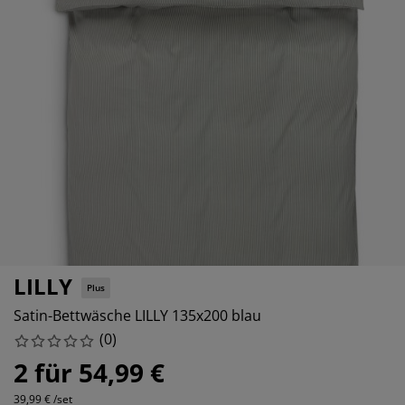
öbelpflege und Zubehör
ensterfolie
artenbeleuchtung
ettlaken
atratzenauflagen
eleuchtung
ubehör
amping
leiderschränke
ettgestelle
aushalt
chlafzimmermöbel
oxbetten
inderzimmer
indermatratzen
aschen & Bügeln
inderbetten
LILLY
Plus
Satin-Bettwäsche LILLY 135x200 blau
(
0
)
2 für 54,99 €
39,99 € /set