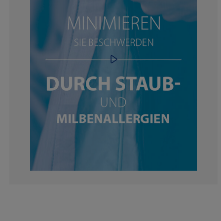
16.16161616161
4.04040404040
9.09090909090
13.13131313131