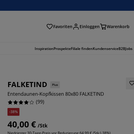
Favoriten
Einloggen
Warenkorb
n
Inspiration
Prospekte
Filiale finden
Kundenservice
B2B
Jobs
FALKETIND
Plus
Entendaunen-Kopfkissen 80x80 FALKETIND
(
99
)
-38%
40,00 €
5758%
/Stk
Niedrigster 30-Tage-Preis vor Reduzierung
64,99 € /Stk (-38%)