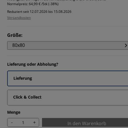
6163%
Normalpreis:
64,99 € /Stk (-38%)
Reduziert seit 12.07.2026 bis 15.08.2026
4041%
Versandkosten
9092%
3133%
Größe
:
80x80
Lieferung oder Abholung?
Lieferung
Click & Collect
Menge
-
+
In den Warenkorb