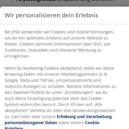
Waschen:
Waschbar bei 60°C
Bei JYSK verwenden wir Cookies und mobile
Kennungen, um dir ein optimales Erlebnis auf unserer
®
OEKO-TEX
STANDARD 100:
Auf Schadstoffe
Website zu bieten. Cookies sammeln Informationen
geprüft
über dich, um Funktionen, Statistiken und relevante
Werbung zu ermöglichen.
®
Dunlopillo
:
Hochwertige Schlafprodukte
Wenn du Marketing-Cookies akzeptierst, teilen wir
Mittelhohes Kopfkissen
deine Browsing-Daten mit unseren Marketingpartnern
Wenn du normalerweise auf dem Rücken schläfst, kann
(z. B. Google, Meta und TikTok), um personalisierte und
ein mittelhohes Kopfkissen die richtige Wahl für dich
statische Anzeigen zu schalten. Weitere Informationen
sein. Als Faustregel gilt: Das Kopfkissen sollte hoch
zu den Zwecken findest du unter „Einstellungen“, wo
genug sein, damit Nacken und Wirbelsäule in einer
du auch deine Einwilligung jederzeit über das Cookie-
geraden Linie ausgerichtet bleiben. Die richtige Höhe
Symbol widerrufen kannst. Durch Klicken auf „Alle
hängt vor allem von deiner Schlafposition ab, aber
akzeptieren“ stimmst du allen drei
auch die Festigkeit deiner Matratze spielt eine Rolle.
Verwendungszwecken zu. Lies mehr über unsere
Erhebung und Verarbeitung personenbezogener
1 Kammer
Daten
sowie unsere
Cookie-Richtlinie
.
Ein 1-Kammer-Kopfkissen ist so konzipiert, dass es
formbar ist und sich leicht wieder aufschütteln lässt.
Silikonisierte Hohl-Kugelfasern