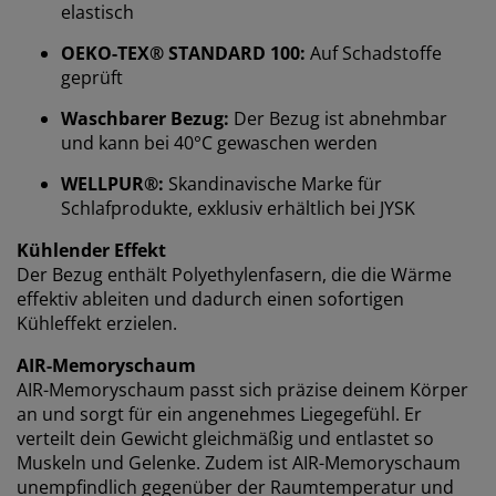
elastisch
Bei JYSK verwenden wir Cookies und mobile
Kennungen, um dir ein optimales Erlebnis auf unserer
OEKO-TEX® STANDARD 100:
Auf Schadstoffe
Website zu bieten. Cookies sammeln Informationen
geprüft
über dich, um Funktionen, Statistiken und relevante
Waschbarer Bezug:
Der Bezug ist abnehmbar
Werbung zu ermöglichen.
und kann bei 40°C gewaschen werden
Wenn du Marketing-Cookies akzeptierst, teilen wir
WELLPUR®:
Skandinavische Marke für
deine Browsing-Daten mit unseren Marketingpartnern
Schlafprodukte, exklusiv erhältlich bei JYSK
(z. B. Google, Meta und TikTok), um personalisierte und
statische Anzeigen zu schalten. Weitere Informationen
Kühlender Effekt
zu den Zwecken findest du unter „Einstellungen“, wo
Der Bezug enthält Polyethylenfasern, die die Wärme
du auch deine Einwilligung jederzeit über das Cookie-
effektiv ableiten und dadurch einen sofortigen
Symbol widerrufen kannst. Durch Klicken auf „Alle
Kühleffekt erzielen.
akzeptieren“ stimmst du allen drei
Verwendungszwecken zu. Lies mehr über unsere
AIR-Memoryschaum
Erhebung und Verarbeitung personenbezogener
AIR-Memoryschaum passt sich präzise deinem Körper
Daten
sowie unsere
Cookie-Richtlinie
.
an und sorgt für ein angenehmes Liegegefühl. Er
verteilt dein Gewicht gleichmäßig und entlastet so
Muskeln und Gelenke. Zudem ist AIR-Memoryschaum
unempfindlich gegenüber der Raumtemperatur und