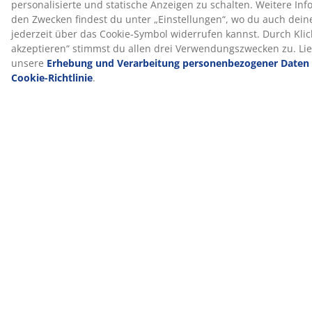
Körper anpasst. Das Sortiment umfasst Produkte für
den Einsatz zu Hause, im Büro oder auf Reisen.
WELLPUR® ist exklusiv bei JYSK erhältlich.
Der Herstellungsgeruch verfliegt mit der Zeit
Wenn du einen neuen Topper bekommst, bemerkst du
möglicherweise einen leichten Herstellungsgeruch.
Dieser ist völlig harmlos und verschwindet mit der Zeit.
Lüften oder Staubsaugen des Toppers kann den
Prozess beschleunigen.
Wir helfen dir gerne bei der Wahl des richtigen
Toppers
Um mehr darüber zu erfahren, welcher Topper für dich
der richtige ist, lese unseren Ratgeber oder besuche
deine JYSK-Filiale vor Ort. Dort kannst du verschiedene
Modelle testen und dich anhand deiner Schlafposition
und deiner persönlichen Vorlieben beraten lassen, um
den passenden Topper zu finden.