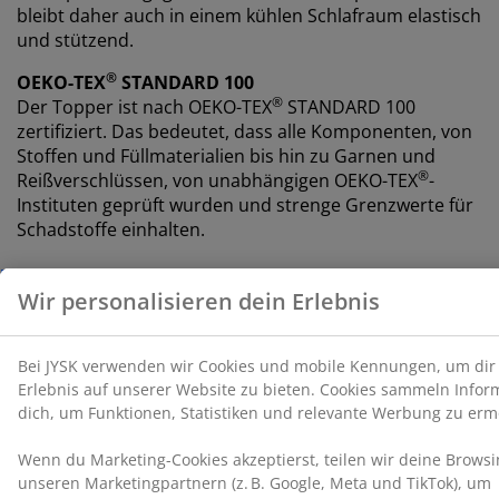
bleibt daher auch in einem kühlen Schlafraum elastisch
und stützend.
®
OEKO-TEX
STANDARD 100
®
Der Topper ist nach OEKO-TEX
STANDARD 100
zertifiziert. Das bedeutet, dass alle Komponenten, von
Stoffen und Füllmaterialien bis hin zu Garnen und
®
Reißverschlüssen, von unabhängigen OEKO-TEX
-
Instituten geprüft wurden und strenge Grenzwerte für
Schadstoffe einhalten.
Waschbarer Bezug
Der Topper
verfügt über einen Reißverschlussbezug,
der sich leicht abnehmen und bei 40°C in der
Waschmaschine waschen lässt, um sie frisch und
sauber zu halten.
WELLPUR®
WELLPUR® ist eine skandinavische Marke, die
druckentlastende Matratzen und Kissen mit
Memoryschaum anbietet, der sich präzise an deinen