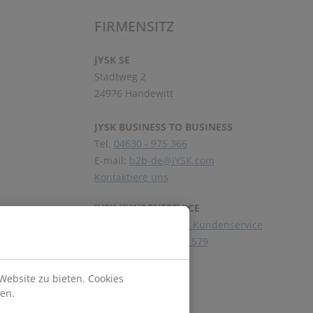
FIRMENSITZ
JYSK SE
Stadtweg 2
24976 Handewitt
JYSK BUSINESS TO BUSINESS
Tel.
04630 - 975 366
E-mail:
b2b-de@JYSK.com
Kontaktiere uns
JYSK KUNDENSERVICE
Kontaktiere unseren Kundenservice
Telefon:
04630 - 975 579
Website zu bieten. Cookies
Folge JYSK
en.