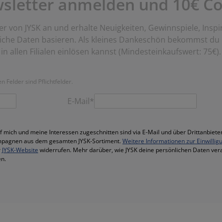
wsletter anmelden und 10€ Co
er von JYSK an und erhalte Neuigkeiten, Gewinnspiele, Inspi
liche Daten basieren. Als kleines Dankeschön bekommst du
in allen Filialen einlösen kannst (Mindesteinkaufswert: 75€).
 Felder sind Pflichtfelder.
E-Mail*
f mich und meine Interessen zugeschnitten sind via E-Mail und über Drittanbieter
mpagnen aus dem gesamten JYSK-Sortiment.
Weitere Informationen zur Einwillig
r
JYSK-Website
widerrufen. Mehr darüber, wie JYSK deine persönlichen Daten vera
n.