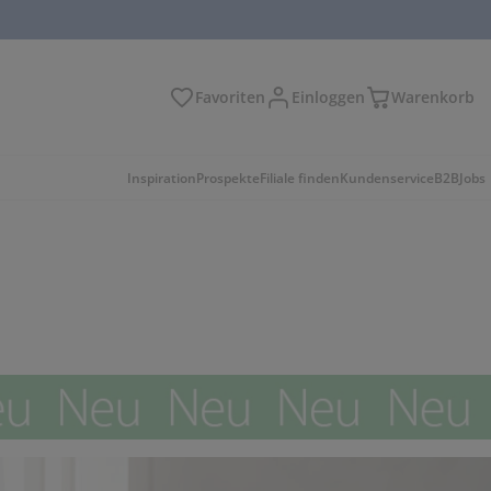
Favoriten
Einloggen
Warenkorb
n
Inspiration
Prospekte
Filiale finden
Kundenservice
B2B
Jobs