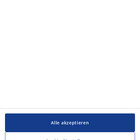
Kategorien
Kategorien
Service und Kontakt
Service und Kontakt
JYSK
JYSK
FIRMENSITZ
Folge JYSK
Alle akzeptieren