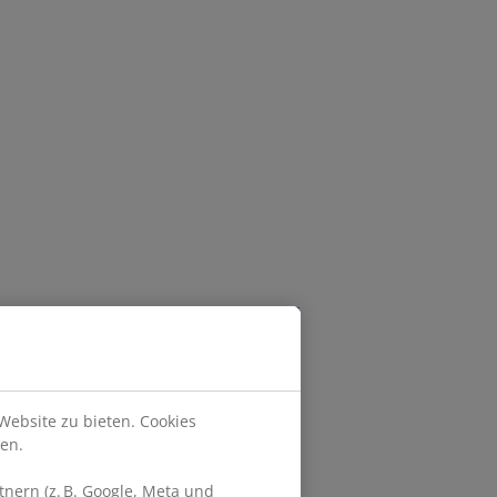
Website zu bieten. Cookies
en.
nern (z. B. Google, Meta und