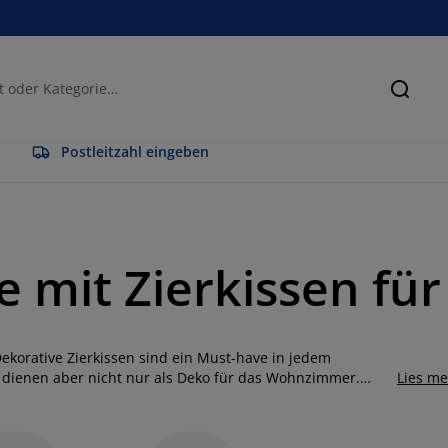
Suche
Postleitzahl eingeben
 mit Zierkissen fü
ekorative Zierkissen sind ein Must-have in jedem
 dienen aber nicht nur als Deko für das Wohnzimmer.
Lies m
s Zuhauses verwendet werden, um deinen persönlichen Stil
sehen in deinem Schlafzimmer oder Kinderzimmer leicht
ine Sitzbank anders wirken lassen. Von leuchtenden