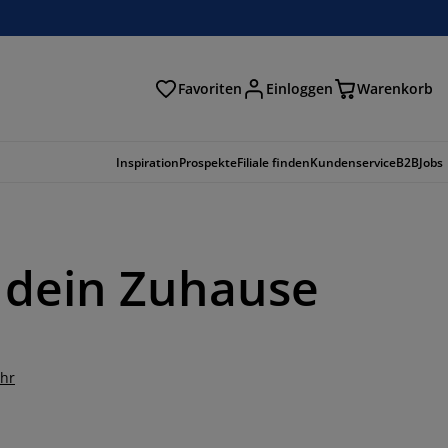
Favoriten
Einloggen
Warenkorb
n
Inspiration
Prospekte
Filiale finden
Kundenservice
B2B
Jobs
r dein Zuhause
ehr