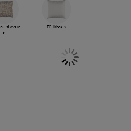
 und einfachen Mustern - mit unserem Kissensortiment
. Egal, ob du gerne mit den Trends gehst und deinen Stil
rzugst, du wirst bei JYSK bestimmt fündig. Lass dich
issenbezüg
Füllkissen
e