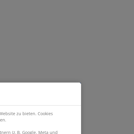
Website zu bieten. Cookies
en.
nern (z. B. Google, Meta und