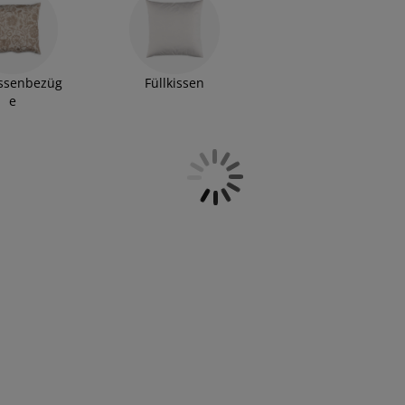
 und einfachen Mustern - mit unserem Kissensortiment
. Egal, ob du gerne mit den Trends gehst und deinen Stil
rzugst, du wirst bei JYSK bestimmt fündig. Lass dich
issenbezüg
Füllkissen
e