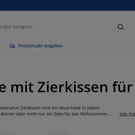
Suche
Postleitzahl eingeben
 mit Zierkissen fü
ekorative Zierkissen sind ein Must-have in jedem
 dienen aber nicht nur als Deko für das Wohnzimmer.
Lies m
s Zuhauses verwendet werden, um deinen persönlichen Stil
sehen in deinem Schlafzimmer oder Kinderzimmer leicht
ine Sitzbank anders wirken lassen. Von leuchtenden