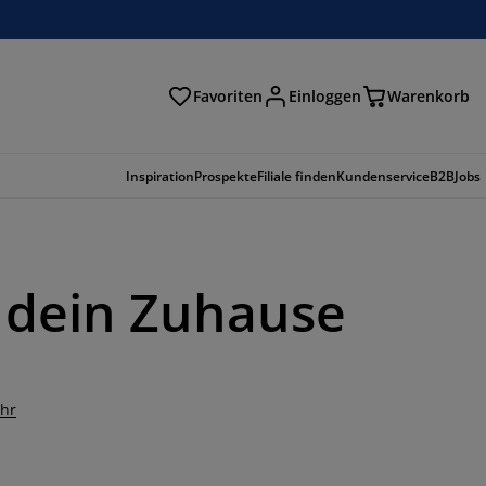
Favoriten
Einloggen
Warenkorb
n
Inspiration
Prospekte
Filiale finden
Kundenservice
B2B
Jobs
r dein Zuhause
ehr