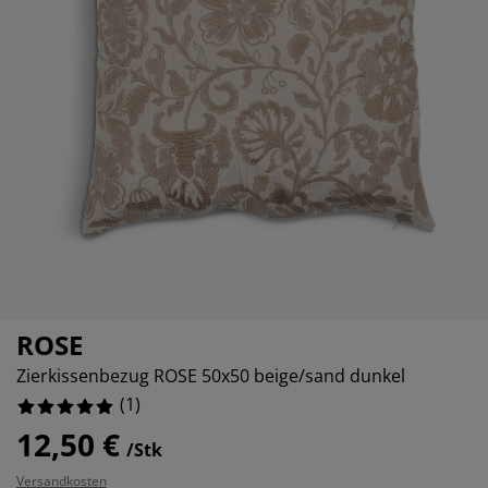
öbelpflege und Zubehör
ensterfolie
artenbeleuchtung
ettlaken
atratzenauflagen
eleuchtung
ubehör
amping
leiderschränke
ettgestelle
aushalt
chlafzimmermöbel
oxbetten
inderzimmer
indermatratzen
aschen & Bügeln
inderbetten
ROSE
Zierkissenbezug ROSE 50x50 beige/sand dunkel
(
1
)
12,50 €
/Stk
Versandkosten