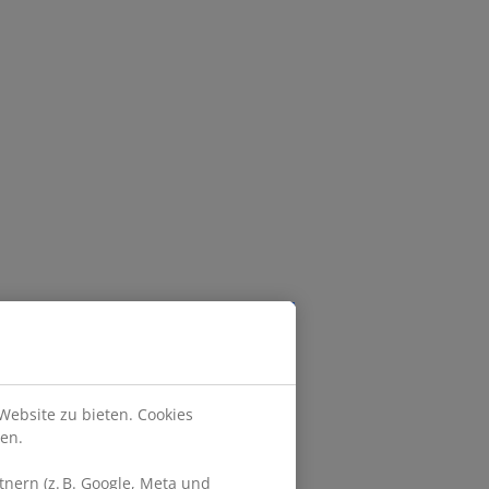
Website zu bieten. Cookies
en.
nern (z. B. Google, Meta und