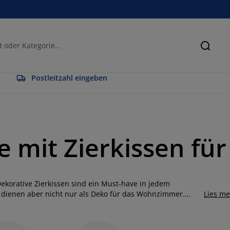
Suche
Postleitzahl eingeben
 mit Zierkissen fü
ekorative Zierkissen sind ein Must-have in jedem
 dienen aber nicht nur als Deko für das Wohnzimmer.
Lies m
s Zuhauses verwendet werden, um deinen persönlichen Stil
sehen in deinem Schlafzimmer oder Kinderzimmer leicht
ine Sitzbank anders wirken lassen. Von leuchtenden