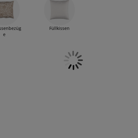
 und einfachen Mustern - mit unserem Kissensortiment
. Egal, ob du gerne mit den Trends gehst und deinen Stil
rzugst, du wirst bei JYSK bestimmt fündig. Lass dich
issenbezüg
Füllkissen
e