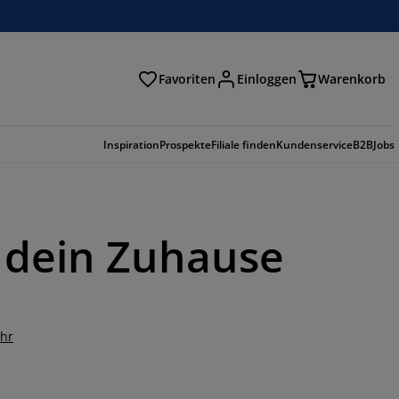
Favoriten
Einloggen
Warenkorb
n
Inspiration
Prospekte
Filiale finden
Kundenservice
B2B
Jobs
r dein Zuhause
ehr