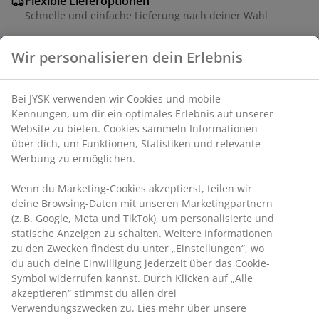
Flexible Lieferoptionen
Schnelle und einfache Lieferung nach deiner Wahl
Massivholz und Dekorfurnier. Wendbare Tischplatte.
B40 x L52 x H58 cm
Artikelnummer: 3630146
Aufbauanleitung
Produkteigenschaften
Bewertungen
(
2
)