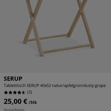
belpflege und Zubehör
nsterfolie
rtenbeleuchtung
50%
ttlaken
tratzenauflagen
leuchtung
0%
behör
mping
eiderschränke
ttgestelle
ushalt
0%
hlafzimmermöbel
xbetten
nderzimmer
0%
ndermatratzen
schen & Bügeln
nderbetten
SERUP
Tabletttisch SERUP 40x52 natur/apfelgrün/dusty grape
(
2
)
25,00 €
/Stk
Versandkosten