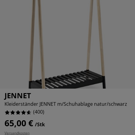
öbelpflege und Zubehör
ensterfolie
artenbeleuchtung
ettlaken
atratzenauflagen
eleuchtung
ubehör
amping
leiderschränke
ettgestelle
aushalt
chlafzimmermöbel
oxbetten
inderzimmer
indermatratzen
aschen & Bügeln
inderbetten
JENNET
Kleiderständer JENNET m/Schuhablage natur/schwarz
(
400
)
65,00 €
/Stk
Versandkosten