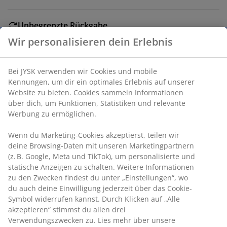
Unbegrenzte Rückgabe
Keine zeitliche Begrenzung - Rückgabe in jeder JYSK-
Wir personalisieren dein Erlebnis
Filiale
Preisgarantie
Bei JYSK verwenden wir Cookies und mobile
30 Tage Preisgarantie auf alle Artikel
Kennungen, um dir ein optimales Erlebnis auf unserer
Flexible Lieferoptionen
Website zu bieten. Cookies sammeln Informationen
Schnelle und einfache Lieferung nach deiner Wahl
über dich, um Funktionen, Statistiken und relevante
Werbung zu ermöglichen.
Wenn du Marketing-Cookies akzeptierst, teilen wir
Massives Kiefernholz und MDF. B105 x H170 x T46 cm
deine Browsing-Daten mit unseren Marketingpartnern
(z. B. Google, Meta und TikTok), um personalisierte und
statische Anzeigen zu schalten. Weitere Informationen
Artikelnummer: 3640234
zu den Zwecken findest du unter „Einstellungen“, wo
Aufbauanleitung
du auch deine Einwilligung jederzeit über das Cookie-
Symbol widerrufen kannst. Durch Klicken auf „Alle
akzeptieren“ stimmst du allen drei
Verwendungszwecken zu. Lies mehr über unsere