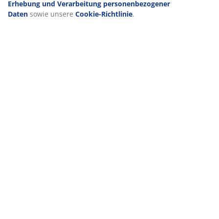
Produkteigenschaften
Erhebung und Verarbeitung personenbezogener
Daten
sowie unsere
Cookie-Richtlinie
.
Bewertungen
(
400
)
Lieferung