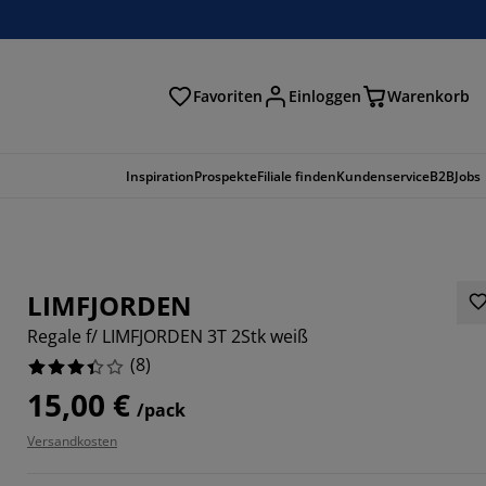
Favoriten
Einloggen
Warenkorb
n
Inspiration
Prospekte
Filiale finden
Kundenservice
B2B
Jobs
LIMFJORDEN
Regale f/ LIMFJORDEN 3T 2Stk weiß
(
8
)
15,00 €
/pack
Versandkosten