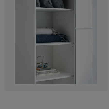
12.5%
0%
0%
37.5%