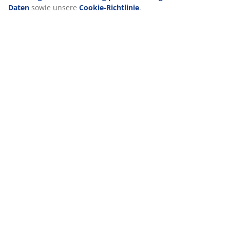
kannst. Durch Klicken auf „Alle akzeptieren“ stimmst du
allen drei Verwendungszwecken zu. Lies mehr über unsere
Erhebung und Verarbeitung personenbezogener Daten
sowie unsere
Cookie-Richtlinie
.