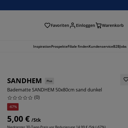
Favoriten
Einloggen
Warenkorb
n
Inspiration
Prospekte
Filiale finden
Kundenservice
B2B
Jobs
SANDHEM
Plus
Badematte SANDHEM 50x80cm sand dunkel
(
0
)
-67%
5,00 €
/Stk
Niedrigster 30-Tage-Preis vor Reduzierung
14,99 € /Stk (-67%)