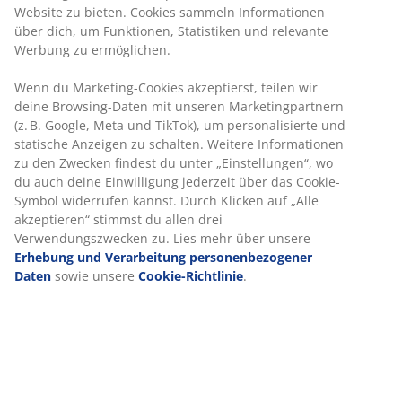
Keine zeitliche Begrenzung - Rückgabe in jeder JYSK-
Filiale
Preisgarantie
30 Tage Preisgarantie auf alle Artikel
Flexible Lieferoptionen
Schnelle und einfache Lieferung nach deiner Wahl
Artikelnummer: 2101661
Produkteigenschaften
Bewertungen
(
68
)