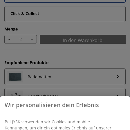
Click & Collect
Menge
-
+
In den Warenkorb
Empfohlene Produkte
Badematten
Handtuchhalter
Unbegrenzte Rückgabe