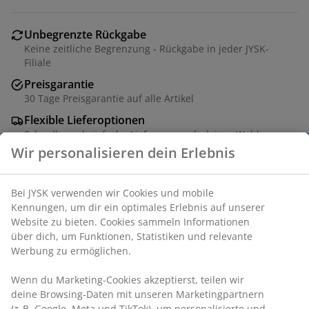
Unbegrenzte Rückgabe
Keine zeitliche Begrenzung - Rückgabe in jeder JYSK-
Filiale
Preisgarantie
30 Tage Preisgarantie auf alle Artikel
Flexible Lieferoptionen
Schnelle und einfache Lieferung nach deiner Wahl
Artikelnummer: 2002161
Produkteigenschaften
Bewertungen