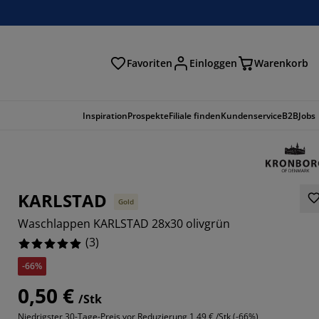
Favoriten
Einloggen
Warenkorb
n
Inspiration
Prospekte
Filiale finden
Kundenservice
B2B
Jobs
KARLSTAD
Gold
Waschlappen KARLSTAD 28x30 olivgrün
(
3
)
-66%
0,50 €
/Stk
Niedrigster 30-Tage-Preis vor Reduzierung
1,49 € /Stk (-66%)