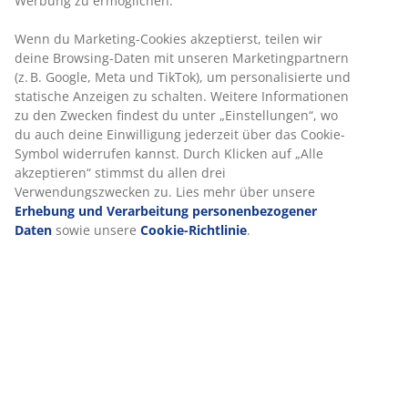
®
FSC
Mix:
Holz und Materialien auf Holzbasis in
®
diesem Produkt stammen aus FSC
-zertifizierten
oder recycelten oder sonstigen kontrollierten
Quellen
Elektrisch
Der höhenverstellbare Bürotisch wird über einen
Elektromotor höhenverstellt. Per Knopfdruck kannst
du die Höhe bequem anpassen. Das intuitive
Bedienfeld befindet sich am Rand der Tischplatte,
sodass du die Arbeitsfläche präzise auf deine
bevorzugte Sitz- oder Stehhöhe einstellen kannst.
Höhenverstellbar
Die Höhenverstellfunktion erleichtert dir den Wechsel
zwischen Sitz- und Stehposition im Arbeitsalltag. So
sorgst du für mehr Abwechslung und eine
dynamischere Arbeitsweise. Die individuelle Anpassung
an deine Körpergröße trägt zu einer besseren Haltung
bei und kann Verspannungen reduzieren.