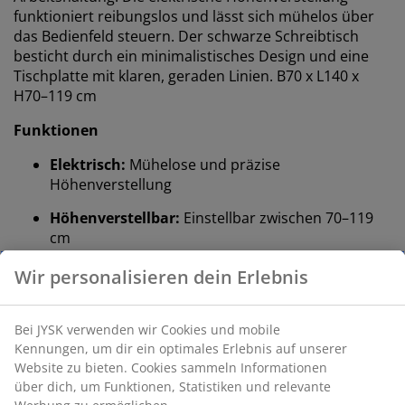
funktioniert reibungslos und lässt sich mühelos über
das Bedienfeld steuern. Der schwarze Schreibtisch
besticht durch ein minimalistisches Design und eine
Tischplatte mit klaren, geraden Linien. B70 x L140 x
H70–119 cm
Funktionen
Elektrisch:
Mühelose und präzise
Höhenverstellung
Höhenverstellbar:
Einstellbar zwischen 70–119
cm
Anti-Kollisionsfunktion:
Verhindert
Zusammenstöße mit umliegenden Objekten
Verstellbare Füße:
Für einen ebenen und
stabilen Stand
Dekorfurnier und Stahl:
Robuste, langlebige
Materialien