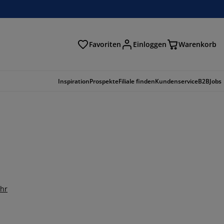
Favoriten
Einloggen
Warenkorb
n
Inspiration
Prospekte
Filiale finden
Kundenservice
B2B
Jobs
ehr