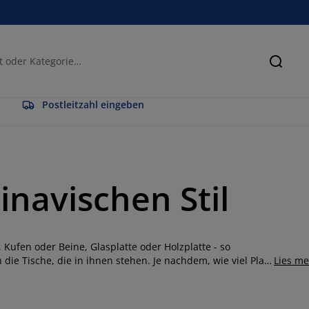
Suche
Postleitzahl eingeben
inavischen Stil
 Kufen oder Beine, Glasplatte oder Holzplatte - so
die Tische, die in ihnen stehen. Je nachdem, wie viel Platz
Lies m
le Personen ihn nutzen sollen und welche Funktionalität
. Die Standardhöhe unserer Esstische liegt übrigens bei
 Filiale mit verschiedenen Stühlen zu kombinieren, um die